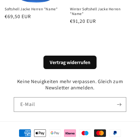
:
Softshell Jacke Herren "Name"
Winter Softshell Jacke Herren
"Name"
Normaler
€69,50 EUR
Normaler
€91,20 EUR
Preis
Preis
Vertrag widerrufen
Keine Neuigkeiten mehr verpassen. Gleich zum
Newsletter anmelden.
E-Mail
Zahlungsmethoden