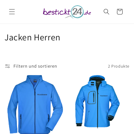
Direkt
zum
Warenkorb
Inhalt
K
Jacken Herren
a
t
Filtern und sortieren
2 Produkte
e
g
o
r
i
e