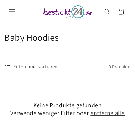
Direkt
zum
Warenkorb
Inhalt
K
Baby Hoodies
a
t
Filtern und sortieren
0 Produkte
e
g
o
Keine Produkte gefunden
r
Verwende weniger Filter oder
entferne alle
i
e