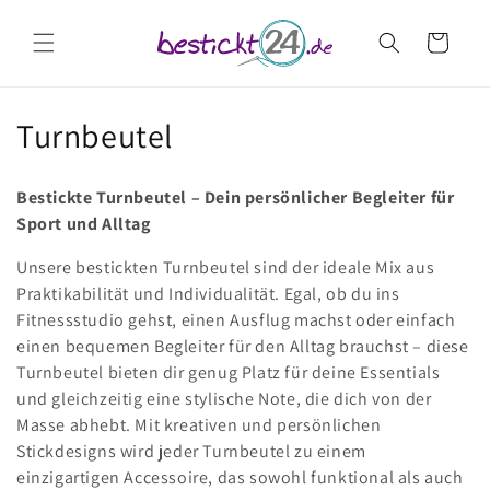
Direkt
zum
Warenkorb
Inhalt
K
Turnbeutel
a
Bestickte Turnbeutel – Dein persönlicher Begleiter für
t
Sport und Alltag
e
Unsere bestickten Turnbeutel sind der ideale Mix aus
Praktikabilität und Individualität. Egal, ob du ins
g
Fitnessstudio gehst, einen Ausflug machst oder einfach
o
einen bequemen Begleiter für den Alltag brauchst – diese
Turnbeutel bieten dir genug Platz für deine Essentials
r
und gleichzeitig eine stylische Note, die dich von der
i
Masse abhebt. Mit kreativen und persönlichen
Stickdesigns wird jeder Turnbeutel zu einem
e
einzigartigen Accessoire, das sowohl funktional als auch