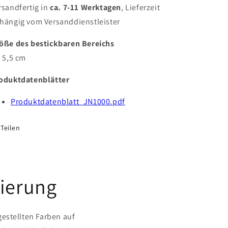
rsandfertig in
ca.
7-11
Werktagen
, Lieferzeit
hängig vom Versanddienstleister
öße des bestickbaren Bereichs
x 5,5 cm
oduktdatenblätter
Produktdatenblatt_JN1000.pdf
Teilen
sierung
estellten Farben auf