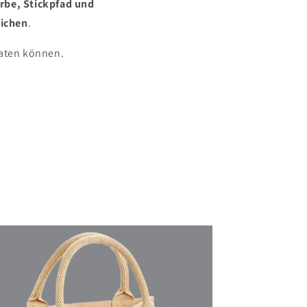
rbe, Stickpfad und
eichen
.
eraten können.