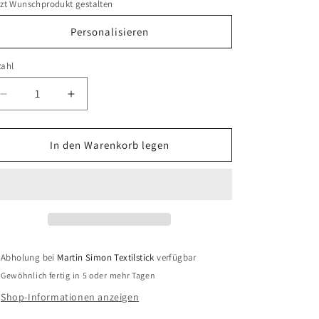
tzt Wunschprodukt gestalten
Personalisieren
zahl
zahl
Verringere
Erhöhe
die
die
Menge
Menge
für
für
In den Warenkorb legen
Winter
Winter
Softshell
Softshell
Jacke
Jacke
Herren
Herren
&quot;Name&quot;
&quot;Name&quot;
Abholung bei
Martin Simon Textilstick
verfügbar
Gewöhnlich fertig in 5 oder mehr Tagen
Shop-Informationen anzeigen