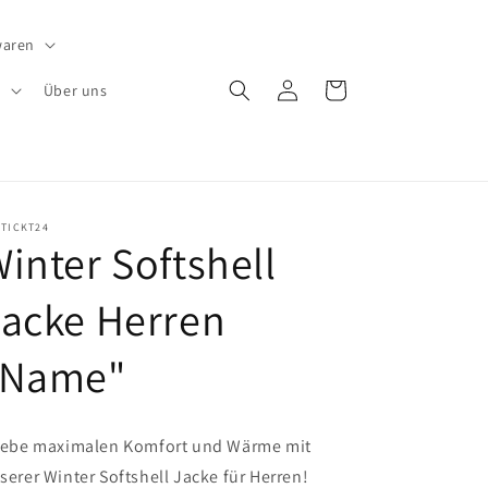
waren
Einloggen
Warenkorb
e
Über uns
STICKT24
inter Softshell
acke Herren
"Name"
lebe maximalen Komfort und Wärme mit
serer Winter Softshell Jacke für Herren!