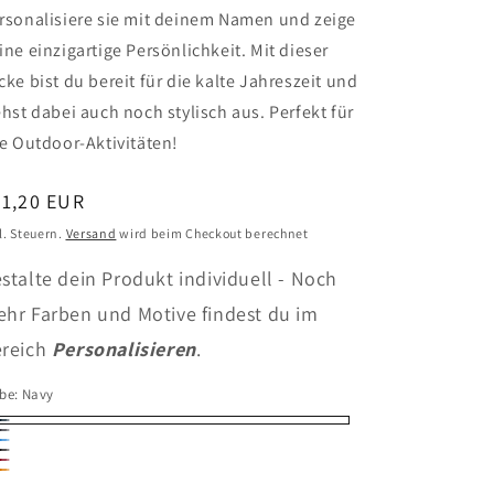
rsonalisiere sie mit deinem Namen und zeige
ine einzigartige Persönlichkeit. Mit dieser
cke bist du bereit für die kalte Jahreszeit und
ehst dabei auch noch stylisch aus. Perfekt für
le Outdoor-Aktivitäten!
ormaler
91,20 EUR
eis
l. Steuern.
Versand
wird beim Checkout berechnet
stalte dein Produkt individuell - Noch
hr Farben und Motive findest du im
reich
Personalisieren
.
rbe:
Navy
vy
rbon
ua
ack
d
ange