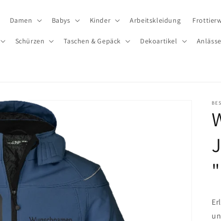
Damen
Babys
Kinder
Arbeitskleidung
Frottier
Schürzen
Taschen & Gepäck
Dekoartikel
Anläss
BE
W
J
Er
un