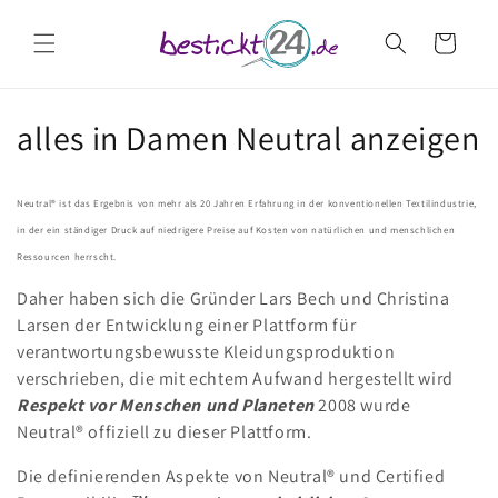
Direkt
zum
Warenkorb
Inhalt
K
alles in Damen Neutral anzeigen
a
Neutral® ist das Ergebnis von mehr als 20 Jahren Erfahrung in der konventionellen Textilindustrie,
t
in der ein ständiger Druck auf niedrigere Preise auf Kosten von natürlichen und menschlichen
e
Ressourcen herrscht.
Daher haben sich die Gründer Lars Bech und Christina
g
Larsen der Entwicklung einer Plattform für
o
verantwortungsbewusste Kleidungsproduktion
verschrieben, die mit echtem Aufwand hergestellt wird
r
Respekt vor Menschen und Planeten
2008 wurde
i
Neutral® offiziell zu dieser Plattform.
e
Die definierenden Aspekte von Neutral® und Certified