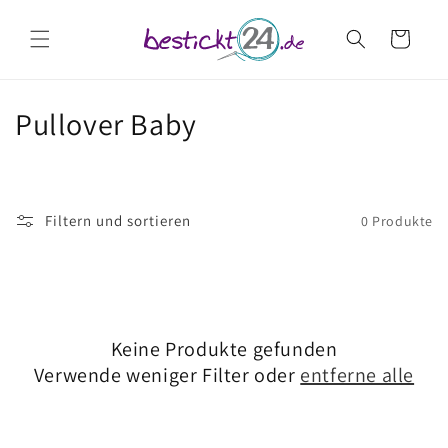
Direkt
zum
Warenkorb
Inhalt
K
Pullover Baby
a
t
Filtern und sortieren
0 Produkte
e
g
o
Keine Produkte gefunden
r
Verwende weniger Filter oder
entferne alle
i
e