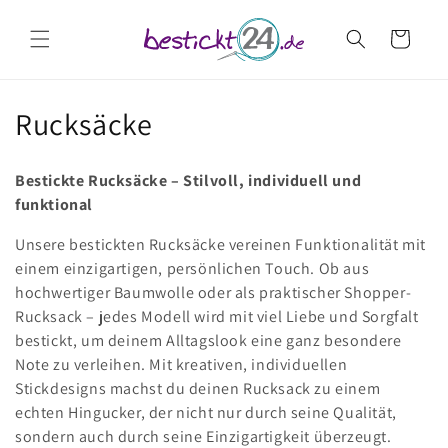
Direkt
zum
Warenkorb
Inhalt
K
Rucksäcke
a
Bestickte Rucksäcke – Stilvoll, individuell und
t
funktional
e
Unsere bestickten Rucksäcke vereinen Funktionalität mit
einem einzigartigen, persönlichen Touch. Ob aus
g
hochwertiger Baumwolle oder als praktischer Shopper-
o
Rucksack – jedes Modell wird mit viel Liebe und Sorgfalt
bestickt, um deinem Alltagslook eine ganz besondere
r
Note zu verleihen. Mit kreativen, individuellen
i
Stickdesigns machst du deinen Rucksack zu einem
echten Hingucker, der nicht nur durch seine Qualität,
e
sondern auch durch seine Einzigartigkeit überzeugt.