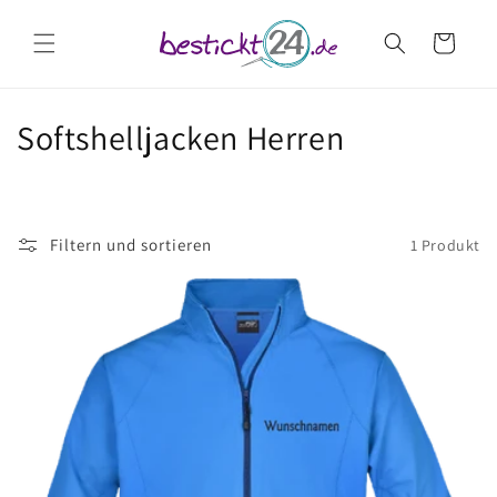
Direkt
zum
Warenkorb
Inhalt
K
Softshelljacken Herren
a
t
Filtern und sortieren
1 Produkt
e
g
o
r
i
e