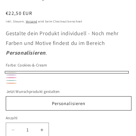
Normaler
€22,50 EUR
Preis
Inkl. Steuern.
Versand
wird beim Checkout berechnet
Gestalte dein Produkt individuell - Noch mehr
Farben und Motive findest du im Bereich
Personalisieren
.
Farbe:
Cookies-&-Cream
Cookies-
Blueberry-
Raspberry-
&-
Mint-
Swirl
Mango-
Ripple
Jetzt Wunschprodukt gestalten
Cream
Choc-
Sorbet
Chip
Personalisieren
Anzahl
Anzahl
Verringere
Erhöhe