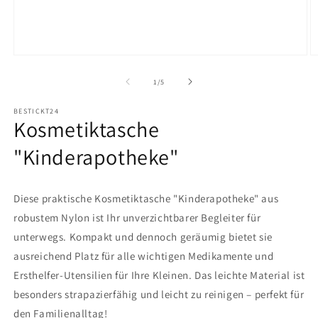
Medien
M
1
2
in
in
von
1
/
5
Modal
M
öffnen
ö
BESTICKT24
Kosmetiktasche
"Kinderapotheke"
Diese praktische Kosmetiktasche "Kinderapotheke" aus
robustem Nylon ist Ihr unverzichtbarer Begleiter für
unterwegs. Kompakt und dennoch geräumig bietet sie
ausreichend Platz für alle wichtigen Medikamente und
Ersthelfer-Utensilien für Ihre Kleinen. Das leichte Material ist
besonders strapazierfähig und leicht zu reinigen – perfekt für
den Familienalltag!