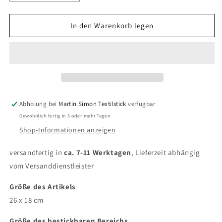
die
die
Menge
Menge
für
für
In den Warenkorb legen
Kosmetiktasche
Kosmetiktasche
&quot;Kinderapotheke&quot;
&quot;Kinderapotheke&quot;
Abholung bei
Martin Simon Textilstick
verfügbar
Gewöhnlich fertig in 5 oder mehr Tagen
Shop-Informationen anzeigen
versandfertig in
ca.
7-11
Werktagen
, Lieferzeit abhängig
vom Versanddienstleister
Größe des Artikels
26 x 18 cm
Größe des bestickbaren Bereichs