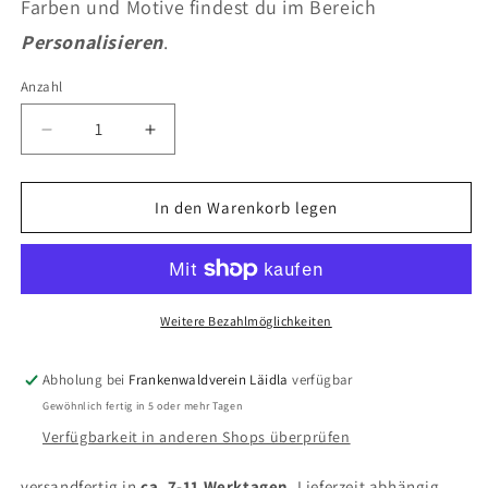
Farben und Motive findest du im Bereich
Personalisieren
.
Anzahl
Anzahl
Verringere
Erhöhe
die
die
Menge
Menge
für
für
In den Warenkorb legen
Frankenwaldverein
Frankenwaldverein
Kappe
Kappe
schwarz
schwarz
Weitere Bezahlmöglichkeiten
Abholung bei
Frankenwaldverein Läidla
verfügbar
Gewöhnlich fertig in 5 oder mehr Tagen
Verfügbarkeit in anderen Shops überprüfen
versandfertig in
ca.
7-11
Werktagen
, Lieferzeit abhängig