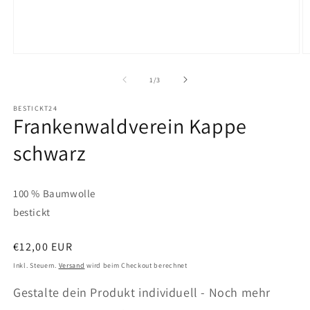
Medien
M
1
2
in
in
von
1
/
3
Modal
M
öffnen
ö
BESTICKT24
Frankenwaldverein Kappe
schwarz
100 % Baumwolle
bestickt
Normaler
€12,00 EUR
Preis
Inkl. Steuern.
Versand
wird beim Checkout berechnet
Gestalte dein Produkt individuell - Noch mehr