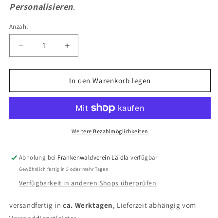
Personalisieren
.
Anzahl
Anzahl
Verringere
Erhöhe
die
die
Menge
Menge
für
für
In den Warenkorb legen
Buch
Buch
&quot;Das
&quot;Das
Höllental&quot;
Höllental&quot;
Weitere Bezahlmöglichkeiten
Abholung bei
Frankenwaldverein Läidla
verfügbar
Gewöhnlich fertig in 5 oder mehr Tagen
Verfügbarkeit in anderen Shops überprüfen
versandfertig in
ca.
Werktagen
, Lieferzeit abhängig vom